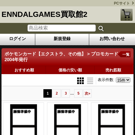
PCサイト
ENNDALGAMES買取館2
ログイン
新規登録
お問い合わせ
ポケモンカード【エクストラ、その他】 > プロモカード
一覧
2004年発行
おすすめ順
価格の安い順
売れ筋順
表示件数
:
...
1
2
3
5
次
»