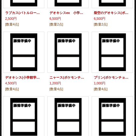
ラブカス(バトルロードサマー2004) 「バトルロード サマー★2004」ポイントゲットバトルプレゼントカード、「バトルロード サマー★2004」ダブルバトルコーナー参加賞
デオキシスex 小学館スペシャル『ポケモンワンダーランドVol.3』付録 未剥がし
裂空のデオキシス(ポケモンワンダーランドVol.2) 小学館スペシャル『ポケモンワンダーランドVol.2』付録 未剥がし
2,500円
6,500円
6,500円
[数量4点]
[数量2点]
[数量2点]
デオキシス(小学館学年誌200407) 小学館「小学一年生」「小学二年生」「小学三年生」「小学四年生」「小学五年生」8月号付録 未剥がし
ニャース(ポケモンチョコ200402) 明治製菓「ポケモンチョコスナック」おまけカード (未開封)
プリン(ポケモンチョコ200402) 明治製菓「ポケモンチョコスナック」おまけカード 未開封
4,500円
1,200円
1,000円
[数量4点]
[数量4点]
[数量4点]