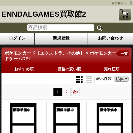
PCサイト
ENNDALGAMES買取館2
ログイン
新規登録
お問い合わせ
ポケモンカード【エクストラ、その他】 > ポケモンカー
一覧
ドゲームDPt
おすすめ順
価格の安い順
売れ筋順
表示件数
:
1
2
次
»