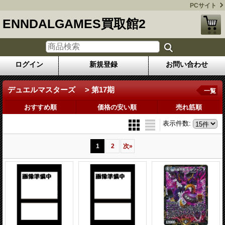
PCサイト
ENNDALGAMES買取館2
ログイン
新規登録
お問い合わせ
デュエルマスターズ > 第17期
一覧
おすすめ順
価格の安い順
売れ筋順
表示件数
:
1
2
次
»