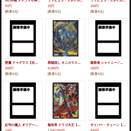
Dの牢閣 メメント守神宮【6th公認チャンピオンシップ位64名贈呈商品】
ファビュラ・スネイル／ゴルチョップ・トラップ【デュエマフェスパック Vol.6交換景品】
ファビュラ・スネイル／ゴルチョップ・トラップ【デュエマフェスジャンケン大会優勝】【WINNER版】
50円
20円
100円
[数量4点]
[数量4点]
[数量4点]
堕魔 ドゥグラス【次世代WHF2017summer 掴め勝利!1戦入魂デュエマ対戦コーナー勝利者賞/デュエマ対戦コーナー及びカブト鬼の虫取りゲーム2回参加｛P35とランダム｝】
異端流し オニカマス【5th.6thseason公認チャンピオンシップ「2ブロック構築」上位8名贈呈商品】[2018 4/1〜12/31]
龍装者 シャイニー／エッジ・スパーク【デュエマフェスジャンケン大会優勝】
200円
8,000円
100円
[数量4点]
[数量1点]
[数量4点]
紅弔の魔人 ギリアール／闘い踊る凶器【デュエマフェス ジャンケン大会優勝】
龍世界 ドラゴ大王【デュエル・マスターズグランプリ7th 上位8名贈呈商品】
サイバー・チューン【デュエル・マスターズグランプリ7th 参加賞】
10円
1,000,000円
400円