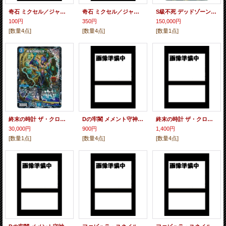
奇石 ミクセル／ジャミング・チャフ【デュエマフェスパック Vol.5交換景品】
奇石 ミクセル／ジャミング・チャフ【デュエマフェスジャンケン大会優勝】
S級不死 デッドゾーン【デュエル・マスターズグランプリ6th上位8チーム贈呈賞品】
100円
350円
150,000円
[数量4点]
[数量4点]
[数量1点]
終末の時計 ザ・クロック【デュエル・マスターズグランプリ6th上位64チーム贈呈賞品】
Dの牢閣 メメント守神宮【デュエル・マスターズグランプリ6th参加賞】
終末の時計 ザ・クロック【6th公認チャンピオンシップ上位8名贈呈商品】
30,000円
900円
1,400円
[数量1点]
[数量4点]
[数量4点]