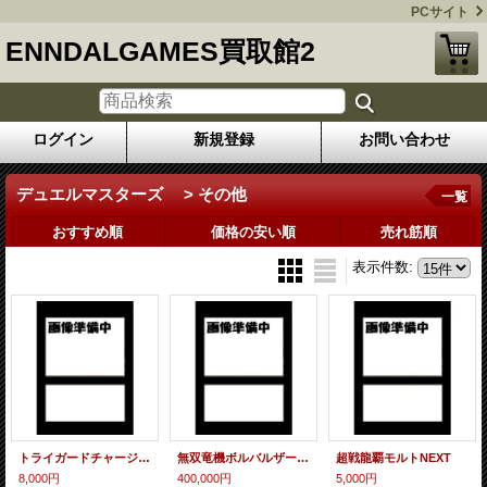
PCサイト
ENNDALGAMES買取館2
ログイン
新規登録
お問い合わせ
デュエルマスターズ > その他
一覧
おすすめ順
価格の安い順
売れ筋順
表示件数
:
トライガードチャージャー
無双竜機ボルバルザーク 【 アクリルボード入り シリアルナンバー有り】
超戦龍覇モルトNEXT
8,000円
400,000円
5,000円