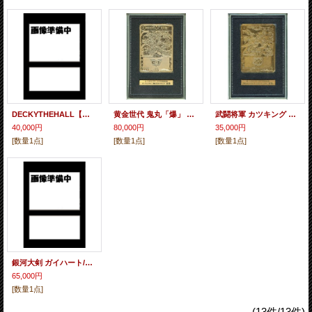
DECKYTHEHALL【ファララララ〜ララララ♪】
黄金世代 鬼丸「爆」 金プレート【ガチンコワングランプリ エリア代表決定戦1位】
武闘将軍 カツキング 金プレート【勝-1グランプリ エリア代表決定戦1位】
40,000円
80,000円
35,000円
[数量1点]
[数量1点]
[数量1点]
銀河大剣 ガイハート/熱血星龍 ガイギンガ 金プレート【デュエマ甲子園 エリア代表決定戦1位】
65,000円
[数量1点]
(13件/13件)