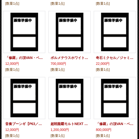
[数量1点]
[数量1点]
[数量1点]
「修羅」の頂VAN・ベートーベン
ボルメテウスホワイトドラゴン20thSPレア 【 アクリルボード入り シリアルナンバー有り】
奇石ミクセル／ジャミング・チャフ【P16／Y18】
12,000円
700,000円
22,000円
[数量1点]
[数量1点]
[数量1点]
音奏プーンギ【P63／Y18】
超戦龍覇モルトNEXT グランプリ上位8名贈呈賞品 【P15／Y18】
「修羅」の頂VAN・ベートーベン グランプリ上位8名贈呈賞品 【P62／Y18】
12,000円
1,200,000円
800,000円
[数量1点]
[数量1点]
[数量1点]