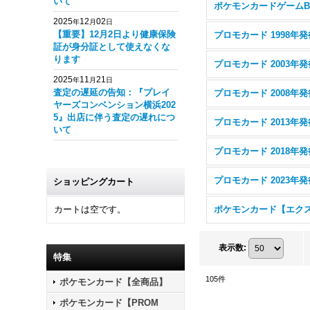
いて
ポケモンカードゲームB
2025
12
02
年
月
日
【重要】12月2日より健康保険
プロモカード 1998年発
証が身分証として使えなくな
ります
プロモカード 2003年発
2025
11
21
年
月
日
査定の遅延の告知：『プレイ
プロモカード 2008年発
ヤーズコンベンション横浜202
5』出店に伴う査定の遅れにつ
プロモカード 2013年発
いて
プロモカード 2018年発
プロモカード 2023年発
ショッピングカート
カートは空です。
表示数
:
特集
105
件
ポケモンカード【全商品】
ポケモンカード【PROM