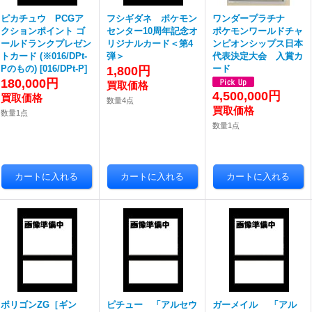
ピカチュウ PCGア
フシギダネ ポケモン
ワンダープラチナ
クションポイント ゴ
センター10周年記念オ
ポケモンワールドチャ
ールドランクプレゼン
リジナルカード＜第4
ンピオンシップス日本
トカード (※016/DPt-
弾＞
代表決定大会 入賞カ
Pのもの)
[
016/DPt-P
]
ード
1,800円
180,000円
4,500,000円
数量4点
数量1点
数量1点
ポリゴンZG［ギン
ピチュー 「アルセウ
ガーメイル 「アル