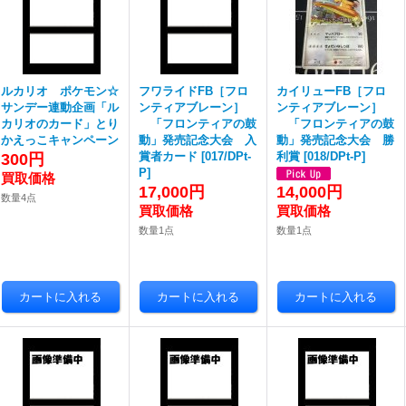
ルカリオ ポケモン☆
フワライドFB［フロ
カイリューFB［フロ
サンデー連動企画「ル
ンティアブレーン］
ンティアブレーン］
カリオのカード」とり
「フロンティアの鼓
「フロンティアの鼓
かえっこキャンペーン
動」発売記念大会 入
動」発売記念大会 勝
賞者カード
[
017/DPt-
利賞
[
018/DPt-P
]
300円
P
]
17,000円
14,000円
数量4点
数量1点
数量1点