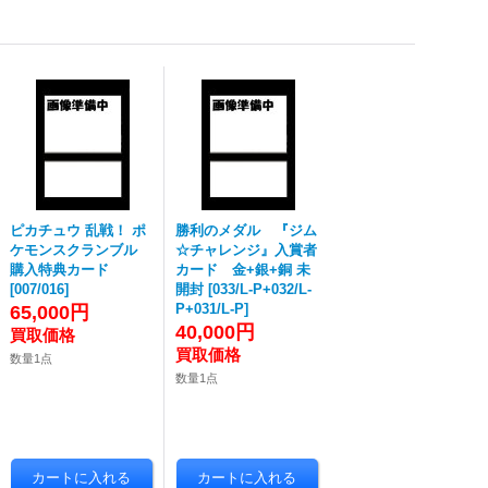
ピカチュウ 乱戦！ ポ
勝利のメダル 『ジム
ケモンスクランブル
☆チャレンジ』入賞者
購入特典カード
カード 金+銀+銅 未
[
007/016
]
開封
[
033/L-P+032/L-
P+031/L-P
]
65,000円
40,000円
数量1点
数量1点