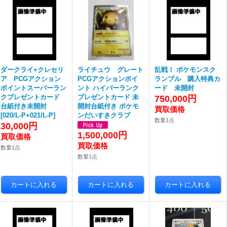
ダークライ+クレセリ
ライチュウ グレート
乱戦！ ポケモンスク
ア PCGアクション
PCGアクションポイ
ランブル 購入特典カ
ポイントスーパーラン
ント ハイパーランク
ード 未開封
クプレゼントカード
プレゼントカード 未
750,000円
台紙付き未開封
開封台紙付き ポケモ
[
020/L-P+021/L-P
]
ンだいすきクラブ
数量1点
30,000円
1,500,000円
数量1点
数量1点