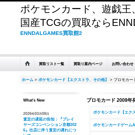
ポケモンカード、遊戯王
国産TCGの買取ならENND
ENNDALGAMES買取館2
買取リスト一覧
買取り案内ページ
お問い合わせ
ホーム
>
ポケモンカード【エクストラ、その他】
>
プロモカード
プロモカード 2009年
What's New
2026
03
09
年
月
日
査定の遅延の告知：『プレイ
ヤーズコンベンション京都202
ポケモンカードゲームA
6』出店に伴う査定の遅れにつ