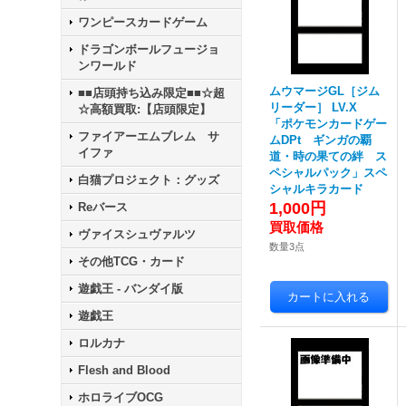
ワンピースカードゲーム
ドラゴンボールフュージョ
ンワールド
ムウマージGL［ジム
■■店頭持ち込み限定■■☆超
リーダー］ LV.X
☆高額買取:【店頭限定】
「ポケモンカードゲー
ファイアーエムブレム サ
ムDPt ギンガの覇
イファ
道・時の果ての絆 ス
ペシャルパック」スペ
白猫プロジェクト：グッズ
シャルキラカード
1,000円
Reバース
ヴァイスシュヴァルツ
数量3点
その他TCG・カード
遊戯王 - バンダイ版
遊戯王
ロルカナ
Flesh and Blood
ホロライブOCG