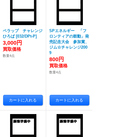
ペラップ チャレンジ
SPエネルギー 「フ
ひろば
[
032/DPt-P
]
ロンティアの鼓動」発
売記念大会 参加賞、
3,000円
ジム☆チャレンジ200
9
数量4点
800円
数量4点