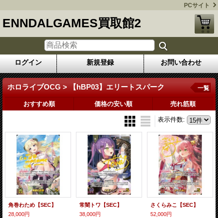
PCサイト
ENNDALGAMES買取館2
ログイン
新規登録
お問い合わせ
ホロライブOCG > 【hBP03】エリートスパーク
一覧
おすすめ順
価格の安い順
売れ筋順
表示件数
:
角巻わため【SEC】
常闇トワ【SEC】
さくらみこ【SEC】
28,000円
38,000円
52,000円