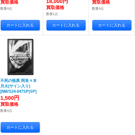
18,000円
数量4点
数量4点
数量1点
不死の怪異 阿良々木
月火(サイン入り)
[
NM/S24-047SP|SP
]
1,500円
数量4点