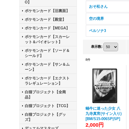
O】
おそ松さん
ポケモンカード【旧裏面】
空の境界
ポケモンカード【殿堂】
ポケモンカード【MEGA】
ペルソナ3
ポケモンカード【スカーレ
ット＆バイオレット】
表示数
:
ポケモンカード【ソード＆
シールド】
8
件
ポケモンカード【サン＆ム
ーン】
ポケモンカード【エクスト
ラレギュレーション】
白猫プロジェクト【全商
品】
白猫プロジェクト【TCG】
蝸牛に迷った少女 八
九寺真宵(サイン入り)
白猫プロジェクト【グッ
[
BM/S15-006SP|SP
]
ズ】
2,000円
デュエルマスターズ