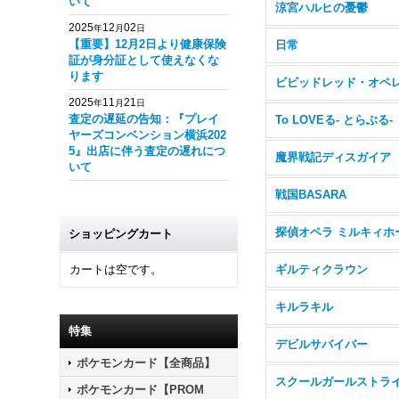
いて
涼宮ハルヒの憂鬱
2025
12
02
年
月
日
【重要】12月2日より健康保険
日常
証が身分証として使えなくな
ります
2025
11
21
年
月
日
査定の遅延の告知：『プレイ
To LOVEる- とらぶる-
ヤーズコンベンション横浜202
5』出店に伴う査定の遅れにつ
魔界戦記ディスガイア
いて
戦国BASARA
ショッピングカート
カートは空です。
ギルティクラウン
キルラキル
特集
デビルサバイバー
ポケモンカード【全商品】
ポケモンカード【PROM