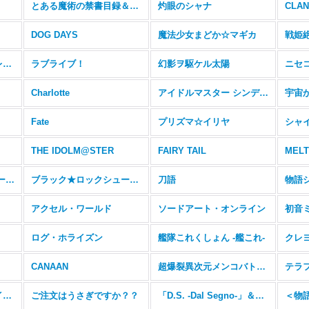
とある魔術の禁書目録＆とある科学の超電磁砲
灼眼のシャナ
CLA
DOG DAYS
魔法少女まどか☆マギカ
戦姫
ビビッドレッド・オペレーション
ラブライブ！
幻影ヲ駆ケル太陽
ニセ
Charlotte
アイドルマスター シンデレラガールズ
宇宙か
Fate
プリズマ☆イリヤ
シャ
THE IDOLM@STER
FAIRY TAIL
MELT
探偵オペラ ミルキィホームズ
ブラック★ロックシューター
刀語
物語
アクセル・ワールド
ソードアート・オンライン
初音ミク
ログ・ホライズン
艦隊これくしょん -艦これ-
クレ
CANAAN
超爆裂異次元メンコバトル ギガントシューターつかさ
テラ
スクールガールストライカーズ
ご注文はうさぎですか？？
「D.S. -Dal Segno-」＆「D.C.III With You 〜ダ・カーポIII〜 ウィズユー」