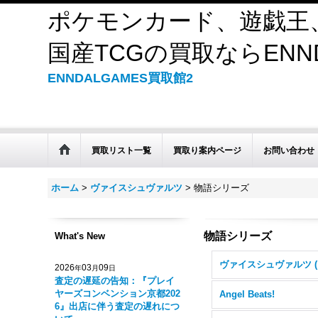
ポケモンカード、遊戯王
国産TCGの買取ならENND
ENNDALGAMES買取館2
買取リスト一覧
買取り案内ページ
お問い合わせ
ホーム
>
ヴァイスシュヴァルツ
>
物語シリーズ
物語シリーズ
What's New
2026
03
09
年
月
日
査定の遅延の告知：『プレイ
ヤーズコンベンション京都202
Angel Beats!
6』出店に伴う査定の遅れにつ