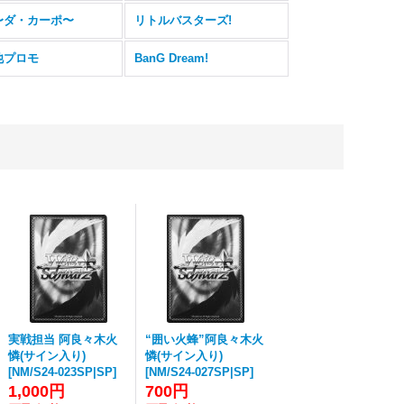
.〜ダ・カーポ〜
リトルバスターズ!
他プロモ
BanG Dream!
実戦担当 阿良々木火
“囲い火蜂”阿良々木火
憐(サイン入り)
憐(サイン入り)
[
NM/S24-023SP|SP
]
[
NM/S24-027SP|SP
]
1,000円
700円