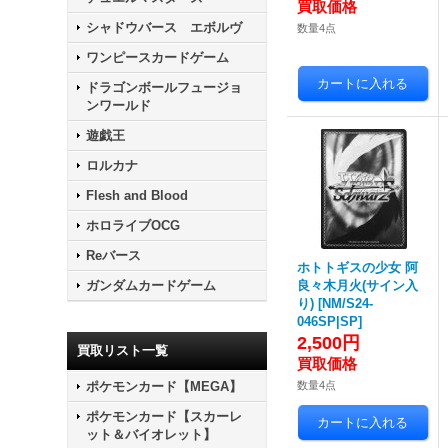
シャドウバース エボルヴ
数量4点
ワンピースカードゲーム
ドラゴンボールフュージョ
ンワールド
遊戯王
ロルカナ
Flesh and Blood
ホロライブOCG
Reバース
ホトトギスの少女 阿
ガンダムカードゲーム
良々木月火(サイン入
り)
[
NM/S24-
046SP|SP
]
2,500円
買取リスト一覧
ポケモンカード【MEGA】
数量4点
ポケモンカード【スカーレ
ット＆バイオレット】