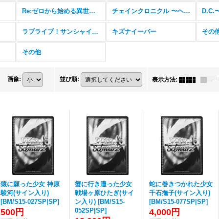
Re:ゼロから始める異世界生活
チェインクロニクル 〜ヘクセイタスの閃〜
D.C
ラブライブ！サンシャイン！！
キズナイーバー
その
その他
画像
:
並び順
:
表示方法
:
猿に願った少女 神原
蟹に行き遭った少女
蛇に巻きつかれた少女
駿河(サイン入り)
戦場ヶ原ひたぎ(サイ
千石撫子(サイン入り)
[
BM/S15-027SP|SP
]
ン入り)
[
BM/S15-
[
BM/S15-077SP|SP
]
052SP|SP
]
500円
4,000円