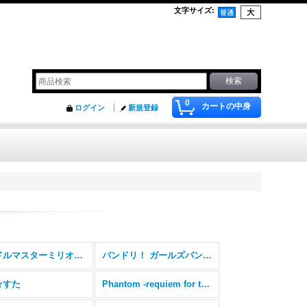
文字サイズ
:
0
カートの中身
ログイン
新規登録
アイドルマスターミリオンライブ！
バンドリ！ ガールズバンドパーティ！
☆すた
Phantom -requiem for the phantom-