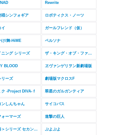
NNAD
Rewrite
絶唱シンフォギア
ロボティクス・ノーツ
コイ
ガールフレンド（仮）
け/舞-HiME
ペルソナ
イニング シリーズ
ザ・キング・オブ・ファイターズ
Y BLOOD
ヱヴァンゲリヲン新劇場版
シリーズ
劇場版マクロスF
 -Project DIVA- f
翠星のガルガンティア
ヨンしんちゃん
サイコパス
フォーマーズ
進撃の巨人
＜物語＞シリーズ セカンドシーズン
ぷよぷよ