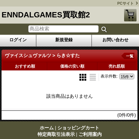
PCサイト
ENNDALGAMES買取館2
ログイン
新規登録
お問い合わせ
ヴァイスシュヴァルツ > らき☆すた
一覧
おすすめ順
価格の安い順
売れ筋順
表示件数
:
該当商品はありません
(0件/0件)
ホーム
|
ショッピングカート
特定商取引法表示
|
ご利用案内