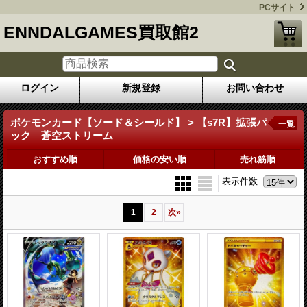
PCサイト
ENNDALGAMES買取館2
ログイン
新規登録
お問い合わせ
ポケモンカード【ソード＆シールド】 > 【s7R】拡張パ
一覧
ック 蒼空ストリーム
おすすめ順
価格の安い順
売れ筋順
表示件数
:
1
2
次
»