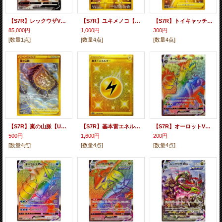
【S7R】レックウザV（スペシャルアート）【SR】
【S7R】ユキメノコ【UR】
【S7R】トイキャッチャー【UR】
85,000円
1,000円
300円
[数量1点]
[数量4点]
[数量4点]
【S7R】嵐の山脈【UR】
【S7R】基本雷エネルギー【UR】
【S7R】オーロットVMAX【HR】
500円
1,600円
200円
[数量4点]
[数量4点]
[数量4点]