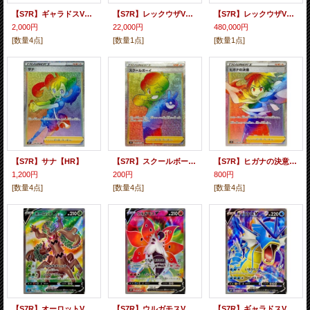
【S7R】ギャラドスVMAX【HR】
【S7R】レックウザVMAX【HR】
【S7R】レックウザVMAX（スペシャルアート）【HR】
2,000円
22,000円
480,000円
[数量4点]
[数量1点]
[数量1点]
【S7R】サナ【HR】
【S7R】スクールボーイ【HR】
【S7R】ヒガナの決意【HR】
1,200円
200円
800円
[数量4点]
[数量4点]
[数量4点]
【S7R】オーロットV【SR】
【S7R】ウルガモスV【SR】
【S7R】ギャラドスV【SR】