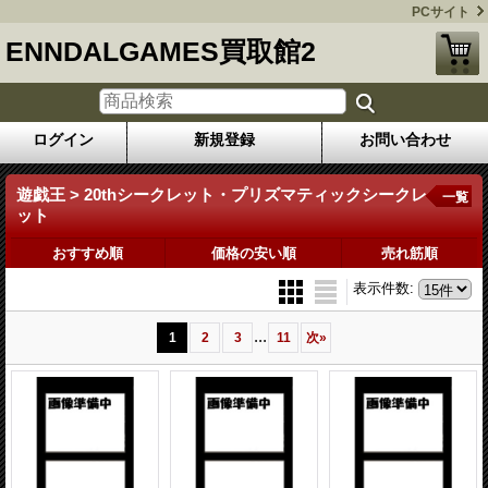
PCサイト
ENNDALGAMES買取館2
ログイン
新規登録
お問い合わせ
遊戯王 > 20thシークレット・プリズマティックシークレ
一覧
ット
おすすめ順
価格の安い順
売れ筋順
表示件数
:
...
1
2
3
11
次
»