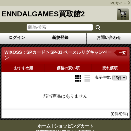
PCサイト
ENNDALGAMES買取館2
ログイン
新規登録
お問い合わせ
WIXOSS：SPカード > SP-33 ベースルリグキャンペー
一覧
ン
おすすめ順
価格の安い順
売れ筋順
表示件数
:
該当商品はありません
(0件/0件)
ホーム
|
ショッピングカート