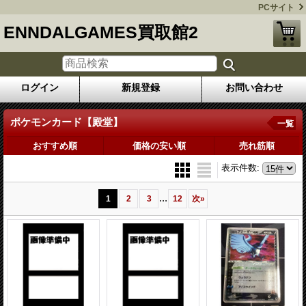
PCサイト
ENNDALGAMES買取館2
ログイン
新規登録
お問い合わせ
ポケモンカード【殿堂】
一覧
おすすめ順
価格の安い順
売れ筋順
表示件数
:
...
1
2
3
12
次
»