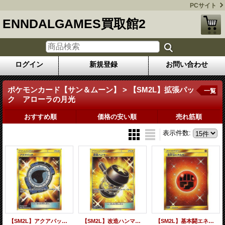
PCサイト
ENNDALGAMES買取館2
ログイン
新規登録
お問い合わせ
ポケモンカード【サン＆ムーン】 > 【SM2L】拡張パッ
一覧
ク アローラの月光
おすすめ順
価格の安い順
売れ筋順
表示件数
:
【SM2L】アクアパッチ【UR】
【SM2L】改造ハンマー【UR】
【SM2L】基本闘エネルギー【UR】