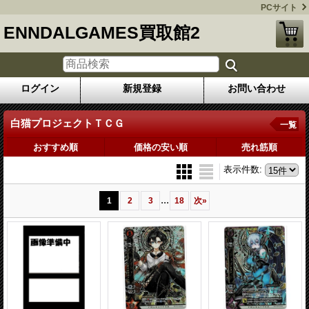
PCサイト
ENNDALGAMES買取館2
ログイン
新規登録
お問い合わせ
白猫プロジェクトＴＣＧ
一覧
おすすめ順
価格の安い順
売れ筋順
表示件数
:
...
1
2
3
18
次
»