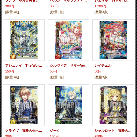
ソアラ 不具合勇者Ver.(覚醒)
ハルカ ギャラクティカVer.(覚醒)
シェリル ST☆RT LINE2 Ver.(覚醒)
300円
300円
1,200円
[数量3点]
[数量2点]
[数量3点]
アシュレイ The World of Guilty2 Ver.(覚醒)
シルヴィア サマーVer.
レイチェル
150円
50円
50円
[数量3点]
[数量3点]
[数量3点]
クライヴ 冒険の先へVer.
ジーク
シャルロット 冒険の先へVer.
20円
150円
250円