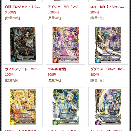
白猫プロジェクトＴＣＧ:第12弾 【冒険の先へ-Future of Adventure-】 未開封BOX
アイシャ MR【マジェスティレア】
ユイ MR【マジェスティレア】
3,500円
3,200円
200円
[数量24点]
[数量3点]
[数量3点]
ヴィルフリート MR【マジェスティレア】
コルネ(覚醒)
ダグラス Brave The Lion FINAL Ver.(覚醒)
100円
600円
300円
[数量3点]
[数量3点]
[数量3点]