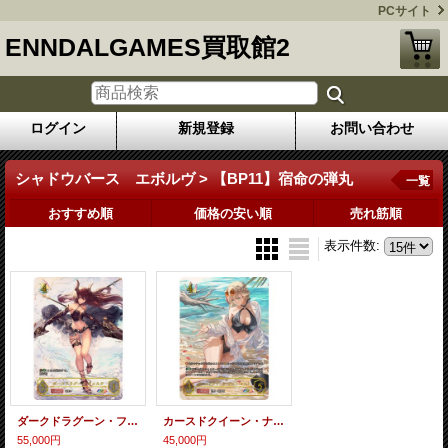
PCサイト
ENNDALGAMES買取館2
ログイン
新規登録
お問い合わせ
シャドウバース エボルヴ > 【BP11】宿命の弾丸
一覧
おすすめ順
価格の安い順
売れ筋順
表示件数
:
ダークドラグーン・フォルテ【SP】
カースドクイーン・ナハト・ナハト【SP】
55,000円
45,000円