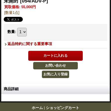
未開封
[054/ADV-P]
買取価格
:
55,000円
[数量1点]
数量
:
返品特約に関する重要事項
商品詳細
ホーム
|
ショッピングカート