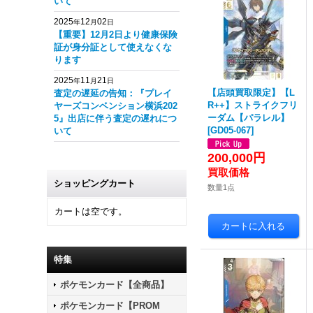
いて
2025
12
02
年
月
日
【重要】12月2日より健康保険
証が身分証として使えなくな
ります
2025
11
21
年
月
日
【店頭買取限定】【L
査定の遅延の告知：『プレイ
R++】ストライクフリ
ヤーズコンベンション横浜202
ーダム【パラレル】
5』出店に伴う査定の遅れにつ
[
GD05-067
]
いて
200,000円
ショッピングカート
数量1点
カートは空です。
特集
ポケモンカード【全商品】
ポケモンカード【PROM