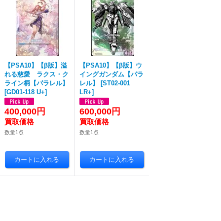
【PSA10】【β版】溢
【PSA10】【β版】ウ
れる慈愛 ラクス・ク
イングガンダム【パラ
ライン柄【パラレル】
レル】
[
ST02-001
[
GD01-118 U+
]
LR+
]
400,000円
600,000円
数量1点
数量1点