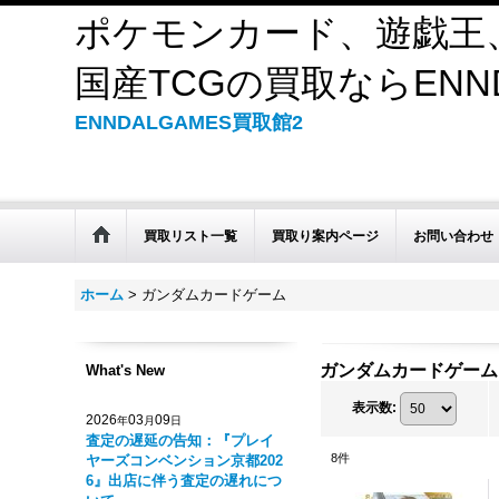
ポケモンカード、遊戯王
国産TCGの買取ならENND
ENNDALGAMES買取館2
買取リスト一覧
買取り案内ページ
お問い合わせ
ホーム
>
ガンダムカードゲーム
ガンダムカードゲーム
What's New
表示数
:
2026
03
09
年
月
日
査定の遅延の告知：『プレイ
8
件
ヤーズコンベンション京都202
6』出店に伴う査定の遅れにつ