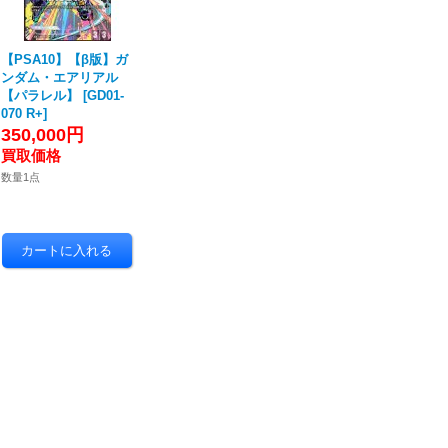
【PSA10】【β版】ガ
ンダム・エアリアル
【パラレル】
[
GD01-
070 R+
]
350,000円
数量1点