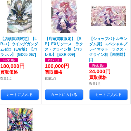
【店頭買取限定】【L
【店頭買取限定】【S
【ショップバトルラン
R++】ウイングガンダ
P】EXリソース ラク
ダム賞】スペシャルプ
ムゼロ（EW版）【パ
ス・クライン柄【パラ
レイマット ラクス・
ラレル】
[
GD05-067
]
レル】
[
EXR-009
]
クライン柄【未開封】
[
-
]
180,000円
100,000円
24,000円
数量1点
数量1点
数量1点