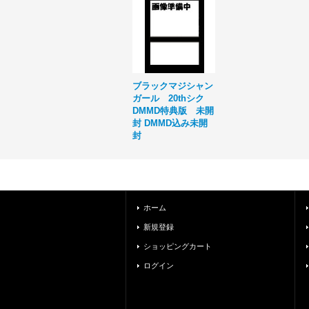
ブラックマジシャン
ガール 20thシク
DMMD特典版 未開
封 DMMD込み未開
封
ホーム
新規登録
ショッピングカート
ログイン