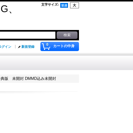
文字サイズ
:
G、
0
カートの中身
ログイン
新規登録
特典版 未開封 DMMD込み未開封