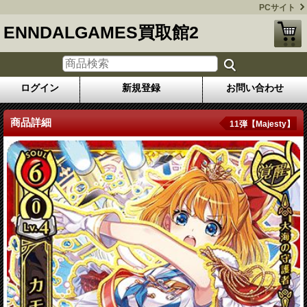
PCサイト
ENNDALGAMES買取館2
ログイン
新規登録
お問い合わせ
商品詳細
11弾【Majesty】