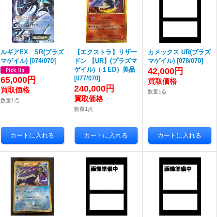
ルギアEX SR(プラズ
【エクストラ】リザー
カメックス UR(プラズ
マゲイル)
[
074/070
]
ドン 【UR】(プラズマ
マゲイル)
[
078/070
]
ゲイル)（１ED）美品
42,000円
[
077/070
]
65,000円
240,000円
数量1点
数量1点
数量1点