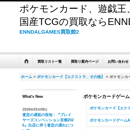
ポケモンカード、遊戯王
国産TCGの買取ならENND
ENNDALGAMES買取館2
買取リスト一覧
買取り案内ページ
お問い合わせ
ホーム
>
ポケモンカード【エクストラ、その他】
>
ポケモンカ
ポケモンカードゲーム
What's New
2026
03
09
年
月
日
査定の遅延の告知：『プレイ
ヤーズコンベンション京都202
ポケモンカードゲームA
6』出店に伴う査定の遅れにつ