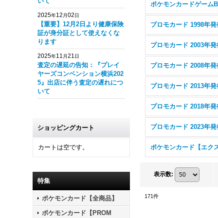
いて
ポケモンカードゲームB
2025
12
02
年
月
日
【重要】12月2日より健康保険
プロモカード 1998年発
証が身分証として使えなくな
ります
プロモカード 2003年発
2025
11
21
年
月
日
査定の遅延の告知：『プレイ
プロモカード 2008年発
ヤーズコンベンション横浜202
5』出店に伴う査定の遅れにつ
プロモカード 2013年発
いて
プロモカード 2018年発
プロモカード 2023年発
ショッピングカート
カートは空です。
表示数
:
特集
171
件
ポケモンカード【全商品】
ポケモンカード【PROM