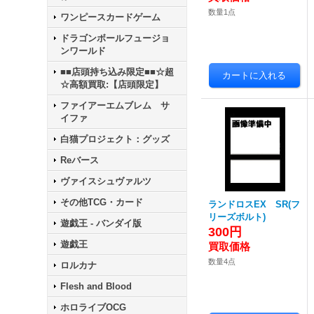
数量1点
ワンピースカードゲーム
ドラゴンボールフュージョ
ンワールド
■■店頭持ち込み限定■■☆超
☆高額買取:【店頭限定】
ファイアーエムブレム サ
イファ
白猫プロジェクト：グッズ
Reバース
ヴァイスシュヴァルツ
その他TCG・カード
ランドロスEX SR(フ
リーズボルト)
遊戯王 - バンダイ版
300円
遊戯王
数量4点
ロルカナ
Flesh and Blood
ホロライブOCG