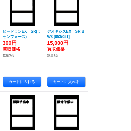
ヒードランEX SR(ラ
デオキシスEX SR B
センフォース)
W8
[
053/051
]
300円
15,000円
数量3点
数量1点