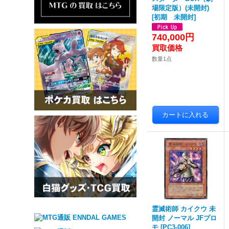
場限定版）(未開封)
[
初期 未開封
]
740,000円
数量1点
霊滅術師 カイクウ 未
開封 ノーマル JFプロ
モ
[
PC3-006
]