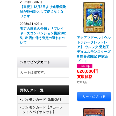
2025
12
02
年
月
日
【重要】12月2日より健康保険
証が身分証として使えなくな
ります
2025
11
21
年
月
日
査定の遅延の告知：『プレイ
ヤーズコンベンション横浜202
アクアマドール【ウル
5』出店に伴う査定の遅れにつ
トラシークレットレ
いて
ア】 ウルシク 遊戯王
デュエルモンスターズ
II 闇界決闘記 体験会
プロモ
ショッピングカート
620,000円
カートは空です。
数量1点
買取リスト一覧
ポケモンカード【MEGA】
ポケモンカード【スカーレ
ット＆バイオレット】