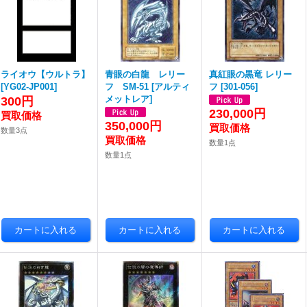
ライオウ【ウルトラ】
青眼の白龍 レリー
真紅眼の黒竜 レリー
[
YG02-JP001
]
フ SM-51
[
アルティ
フ
[
301-056
]
メットレア
]
300円
230,000円
350,000円
数量3点
数量1点
数量1点