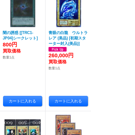
闇の誘惑
[
[TRC1-
青眼の白龍 ウルトラ
JP04]シークレット
]
レア (美品)
[
初期スタ
ーター封入(美品)
]
800円
260,000円
数量1点
数量1点