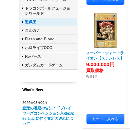
ドラゴンボールフュージョ
ンワールド
遊戯王
ロルカナ
Flesh and Blood
ホロライブOCG
スーパー・ウォー・ラ
Reバース
イオン【ステンレス】
9,000,000円
ガンダムカードゲーム
数量1点
What's New
2026
03
09
年
月
日
査定の遅延の告知：『プレイ
ヤーズコンベンション京都202
6』出店に伴う査定の遅れにつ
いて