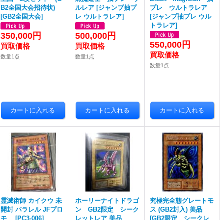
B2全国大会招待状)
ルレア
[
ジャンプ抽プ
プレ ウルトラレア
[
GB2全国大会
]
レ ウルトラレア
]
[
ジャンプ抽プレ ウル
トラレア
]
350,000円
500,000円
550,000円
数量1点
数量1点
数量1点
霊滅術師 カイクウ 未
ホーリーナイトドラゴ
究極完全態グレートモ
開封 パラレル JFプロ
ン GB2限定 シーク
ス (GB2封入) 美品
モ
[
PC3-006
]
レットレア 美品
[
GB2限定 シークレ