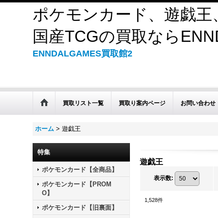
ポケモンカード、遊戯王
国産TCGの買取ならENND
ENNDALGAMES買取館2
買取リスト一覧
買取り案内ページ
お問い合わせ
ホーム
>
遊戯王
特集
遊戯王
ポケモンカード【全商品】
表示数
:
ポケモンカード【PROM
O】
1,528
件
ポケモンカード【旧裏面】