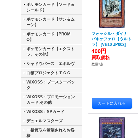
ポケモンカード【ソード＆
シールド】
ポケモンカード【サン＆ム
ーン】
フォッシル・ダイナ
ポケモンカード【PROM
パキケファロ【ウルト
O】
ラ】
[
VB10-JP002
]
ポケモンカード【エクスト
400円
ラ、その他】
シャドウバース エボルヴ
数量3点
白猫プロジェクトＴＣＧ
WIXOSS：ブースターパッ
ク
WIXOSS：プロモーション
カード,その他
WIXOSS：SPカード
デュエルマスターズ
一括買取を希望されるお客
様