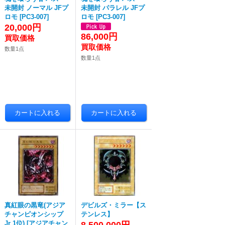
未開封 ノーマル JFプ
未開封 パラレル JFプ
ロモ
[
PC3-007
]
ロモ
[
PC3-007
]
20,000円
86,000円
数量1点
数量1点
真紅眼の黒竜(アジア
デビルズ・ミラー【ス
チャンピオンシップ
テンレス】
Jr 1位)
[
アジアチャン