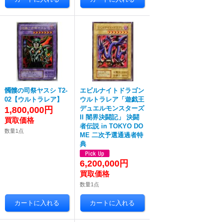
髑髏の司祭ヤスシ T2-
エビルナイトドラゴン
02【ウルトラレア】
ウルトラレア「遊戯王
デュエルモンスターズ
1,800,000円
II 闇界決闘記」 決闘
者伝説 in TOKYO DO
数量1点
ME 二次予選通過者特
典
6,200,000円
数量1点