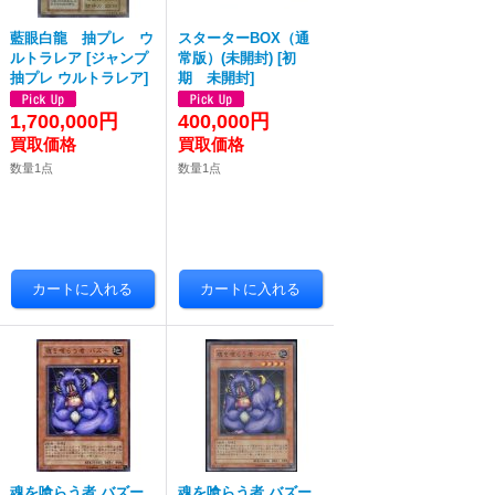
藍眼白龍 抽プレ ウ
スターターBOX（通
ルトラレア
[
ジャンプ
常版）(未開封)
[
初
抽プレ ウルトラレア
]
期 未開封
]
1,700,000円
400,000円
数量1点
数量1点
魂を喰らう者 バズー
魂を喰らう者 バズー