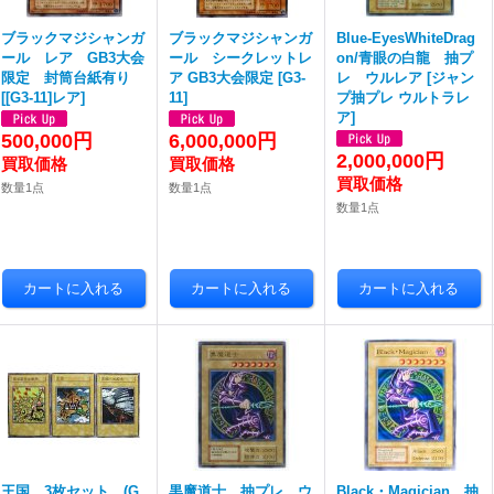
ブラックマジシャンガ
ブラックマジシャンガ
Blue-EyesWhiteDrag
ール レア GB3大会
ール シークレットレ
on/青眼の白龍 抽プ
限定 封筒台紙有り
ア GB3大会限定
[
G3-
レ ウルレア
[
ジャン
[
[G3-11]レア
]
11
]
プ抽プレ ウルトラレ
ア
]
500,000円
6,000,000円
2,000,000円
数量1点
数量1点
数量1点
王国 3枚セット (G
黒魔道士 抽プレ ウ
Black・Magician 抽