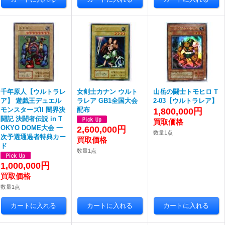
千年原人【ウルトラレ
女剣士カナン ウルト
山岳の闘士トモヒロ T
ア】 遊戯王デュエル
ラレア GB1全国大会
2-03【ウルトラレア】
モンスターズII 闇界決
配布
1,800,000円
闘記 決闘者伝説 in T
OKYO DOME大会 一
2,600,000円
数量1点
次予選通過者特典カー
ド
数量1点
1,000,000円
数量1点