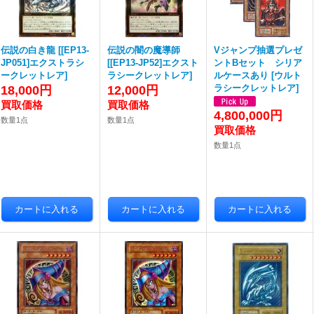
伝説の白き龍
[
[EP13-
伝説の闇の魔導師
Vジャンプ抽選プレゼ
JP051]エクストラシ
[
[EP13-JP52]エクスト
ントBセット シリア
ークレットレア
]
ラシークレットレア
]
ルケースあり
[
ウルト
ラシークレットレア
]
18,000円
12,000円
4,800,000円
数量1点
数量1点
数量1点