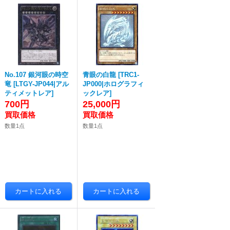
No.107 銀河眼の時空
青眼の白龍
[
TRC1-
竜
[
LTGY-JP044|アル
JP000|ホログラフィ
ティメットレア
]
ックレア
]
700円
25,000円
数量1点
数量1点