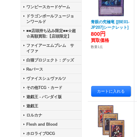
ワンピースカードゲーム
ドラゴンボールフュージョ
ンワールド
青眼の究極竜
[
[BE01-
JP207]シークレット
]
■■店頭持ち込み限定■■☆超
800円
☆高額買取:【店頭限定】
ファイアーエムブレム サ
数量1点
イファ
白猫プロジェクト：グッズ
Reバース
ヴァイスシュヴァルツ
その他TCG・カード
遊戯王 - バンダイ版
遊戯王
ロルカナ
Flesh and Blood
ホロライブOCG