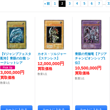
«
前
1
2
3
4
5
6
7
...
3
【Vジャンプフェスタ
カオス・ソルジャー
青眼の究極竜【アジア
配布】青眼の白龍 シ
【ステンレス】
チャンピオンシップ1
ークレットレア
位】
12,000,000円
10,500,000円
3,000,000円
数量1点
数量1点
数量1点