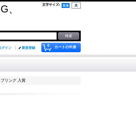
文字サイズ
:
G、
0
カートの中身
ログイン
新規登録
スプリング 入賞