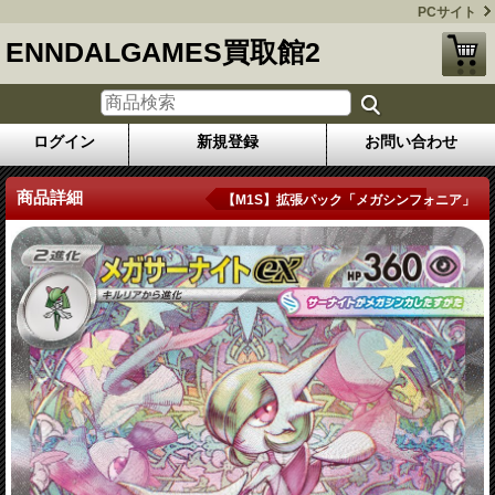
PCサイト
ENNDALGAMES買取館2
ログイン
新規登録
お問い合わせ
商品詳細
【M1S】拡張パック「メガシンフォニア」