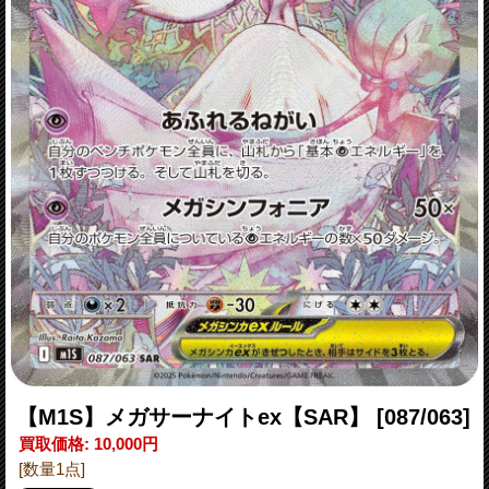
【M1S】メガサーナイトex【SAR】
[087/063]
買取価格
:
10,000円
[数量1点]