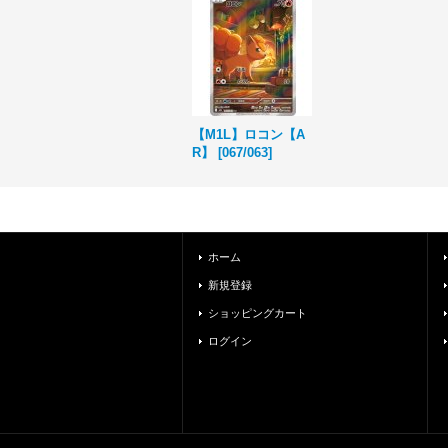
【M1L】ロコン【A
R】
[
067/063
]
ホーム
新規登録
ショッピングカート
ログイン