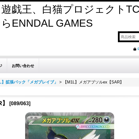
遊戯王、白猫プロジェクトTC
ENNDAL GAMES
ジ
お問い合わせ
1L】拡張パック「メガブレイブ」
>
【M1L】メガアブソルex【SAR】
R】
[
089/063
]