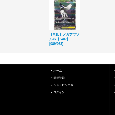
【M1L】メガアブソ
ルex【SAR】
[
089/063
]
ホーム
新規登録
ショッピングカート
ログイン