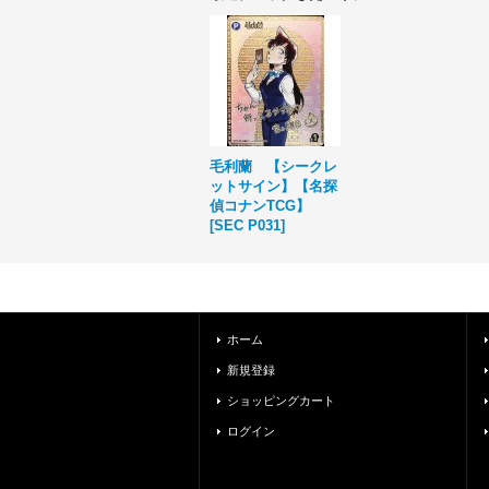
毛利蘭 【シークレ
ットサイン】【名探
偵コナンTCG】
[
SEC P031
]
ホーム
新規登録
ショッピングカート
ログイン