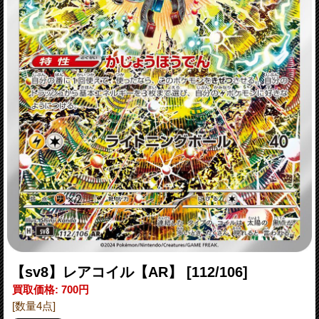
【sv8】レアコイル【AR】
[112/106]
買取価格
:
700円
[数量4点]