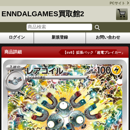
PCサイト
ENNDALGAMES買取館2
ログイン
新規登録
お問い合わせ
商品詳細
【sv8】拡張パック「超電ブレイカー」