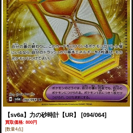
【sv6a】力の砂時計【UR】
[094/064]
買取価格
:
800円
[数量4点]