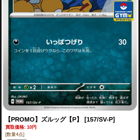
【PROMO】ズルッグ【P】
[157/SV-P]
買取価格
:
10円
[数量4点]