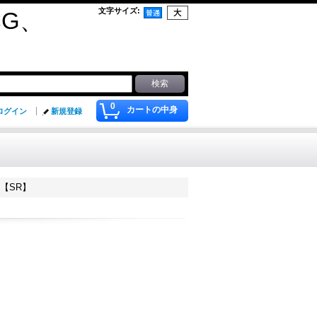
文字サイズ
:
G、
0
カートの中身
ログイン
新規登録
【SR】