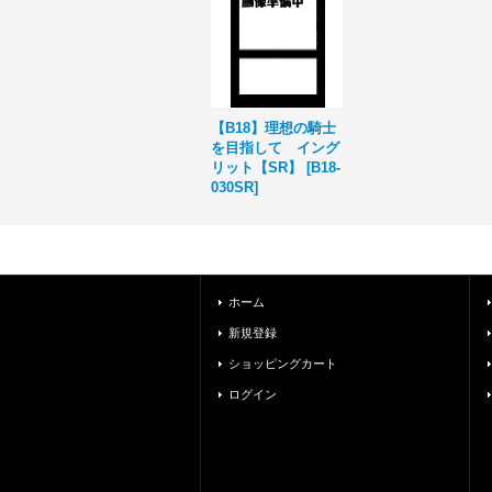
【B18】理想の騎士
を目指して イング
リット【SR】
[
B18-
030SR
]
ホーム
新規登録
ショッピングカート
ログイン