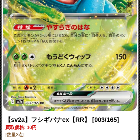
【sv2a】フシギバナex【RR】
[003/165]
買取価格
:
10円
[数量3点]