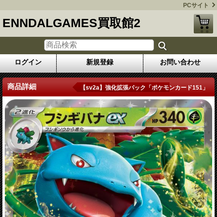
PCサイト
ENNDALGAMES買取館2
ログイン
新規登録
お問い合わせ
商品詳細
【sv2a】強化拡張パック「ポケモンカード151」