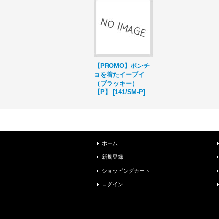
【PROMO】ポンチ
ョを着たイーブイ
（ブラッキー）
【P】
[
141/SM-P
]
ホーム
新規登録
ショッピングカート
ログイン