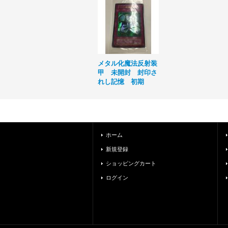
メタル化魔法反射装
甲 未開封 封印さ
れし記憶 初期
ホーム
新規登録
ショッピングカート
ログイン