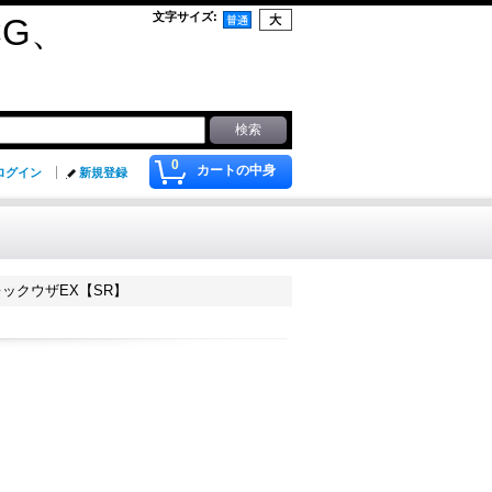
文字サイズ
:
G、
0
カートの中身
ログイン
新規登録
ックウザEX【SR】