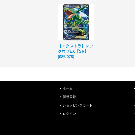
【エクストラ】レッ
クウザEX【SR】
[
085/078
]
ホーム
新規登録
ショッピングカート
ログイン