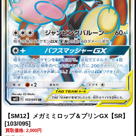
【SM12】メガミミロップ＆プリンGX【SR】
[103/095]
買取価格
:
2,000円