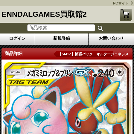
PCサイト
ENNDALGAMES買取館2
ログイン
新規登録
お問い合わせ
商品詳細
【SM12】拡張パック オルタージェネシス