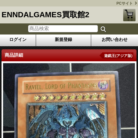
PCサイト
ENNDALGAMES買取館2
ログイン
新規登録
お問い合わせ
商品詳細
遊戯王(アジア版)