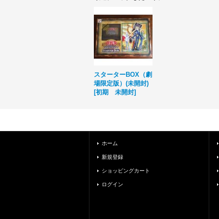
スターターBOX（劇
場限定版）(未開封)
[
初期 未開封
]
ホーム
新規登録
ショッピングカート
ログイン