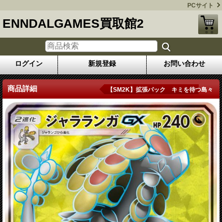
PCサイト
ENNDALGAMES買取館2
ログイン
新規登録
お問い合わせ
商品詳細
【SM2K】拡張パック キミを待つ島々