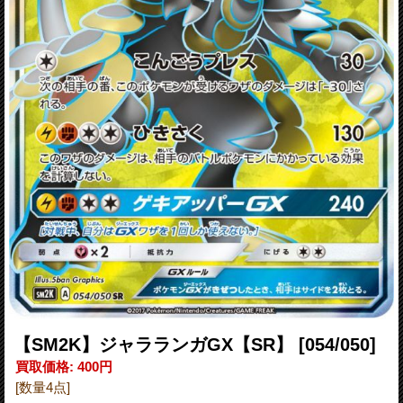
【SM2K】ジャラランガGX【SR】
[054/050]
買取価格
:
400円
[数量4点]