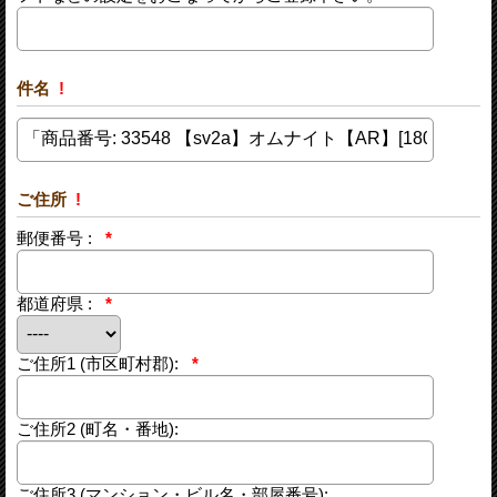
件名
!
ご住所
!
郵便番号 :
*
都道府県 :
*
ご住所1
(市区町村郡):
*
ご住所2
(町名・番地):
ご住所3
(マンション・ビル名・部屋番号):