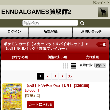
PCサイト
ENNDALGAMES買取館2
ログイン
新規登録
お問い合わせ
ポケモンカード【スカーレット＆バイオレット】 >
一覧
【sv8】拡張パック「超電ブレイカー」
おすすめ順
価格の安い順
売れ筋順
表示件数
:
1
2
3
4
次
»
【sv8】ピカチュウex【UR】
[136/106]
10,000円
[数量2点]