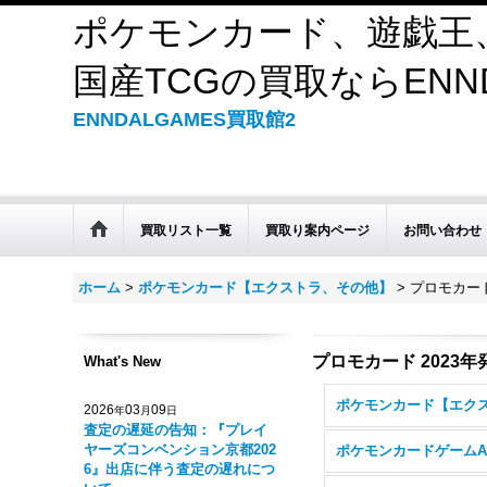
ポケモンカード、遊戯王
国産TCGの買取ならENND
ENNDALGAMES買取館2
買取リスト一覧
買取り案内ページ
お問い合わせ
ホーム
>
ポケモンカード【エクストラ、その他】
>
プロモカード
プロモカード 2023年
What's New
2026
03
09
年
月
日
査定の遅延の告知：『プレイ
ヤーズコンベンション京都202
ポケモンカードゲームA
6』出店に伴う査定の遅れにつ