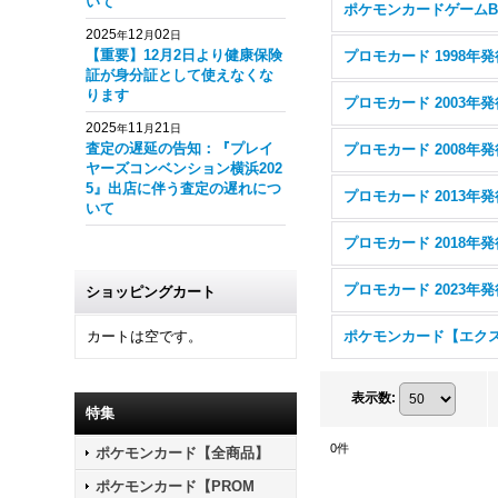
いて
ポケモンカードゲームB
2025
12
02
年
月
日
【重要】12月2日より健康保険
プロモカード 1998年発
証が身分証として使えなくな
ります
プロモカード 2003年発
2025
11
21
年
月
日
査定の遅延の告知：『プレイ
プロモカード 2008年発
ヤーズコンベンション横浜202
5』出店に伴う査定の遅れにつ
プロモカード 2013年発
いて
プロモカード 2018年発
プロモカード 2023年発
ショッピングカート
カートは空です。
表示数
:
特集
0
件
ポケモンカード【全商品】
ポケモンカード【PROM