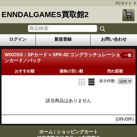
PCサイト
ENNDALGAMES買取館2
ログイン
新規登録
お問い合わせ
WIXOSS：SPカード > SPK-02 コングラッチュレーショ
一覧
ンカード／パック
おすすめ順
価格の安い順
売れ筋順
表示件数
:
該当商品はありません
(0件/0件)
ホーム
|
ショッピングカート