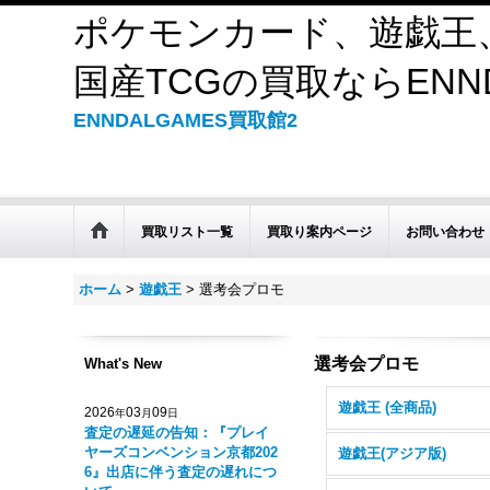
ポケモンカード、遊戯王
国産TCGの買取ならENND
ENNDALGAMES買取館2
買取リスト一覧
買取り案内ページ
お問い合わせ
ホーム
>
遊戯王
>
選考会プロモ
選考会プロモ
What's New
遊戯王 (全商品)
2026
03
09
年
月
日
査定の遅延の告知：『プレイ
ヤーズコンベンション京都202
遊戯王(アジア版)
6』出店に伴う査定の遅れにつ