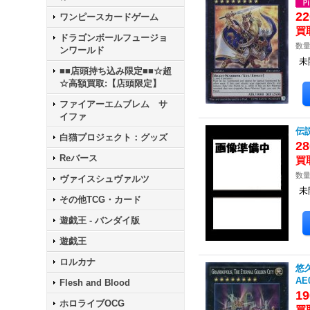
22
ワンピースカードゲーム
ドラゴンボールフュージョ
数量
ンワールド
未
■■店頭持ち込み限定■■☆超
☆高額買取:【店頭限定】
ファイアーエムブレム サ
イファ
伝説
白猫プロジェクト：グッズ
28
Reバース
数量
ヴァイスシュヴァルツ
未
その他TCG・カード
遊戯王 - バンダイ版
遊戯王
ロルカナ
悠久
AE
Flesh and Blood
19
ホロライブOCG