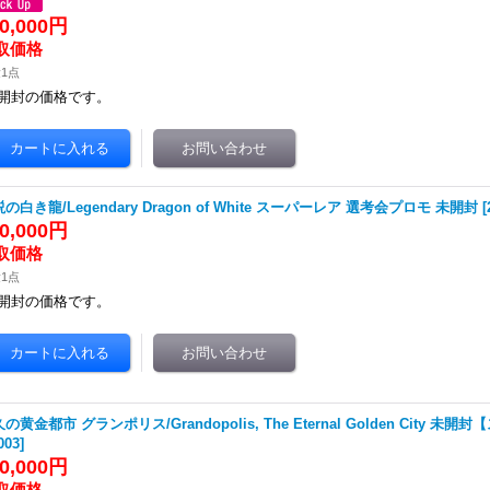
0,000円
1点
開封の価格です。
の白き龍/Legendary Dragon of White スーパーレア 選考会プロモ 未開封
[
0,000円
1点
開封の価格です。
の黄金都市 グランポリス/Grandopolis, The Eternal Golden City 未
003
]
0,000円