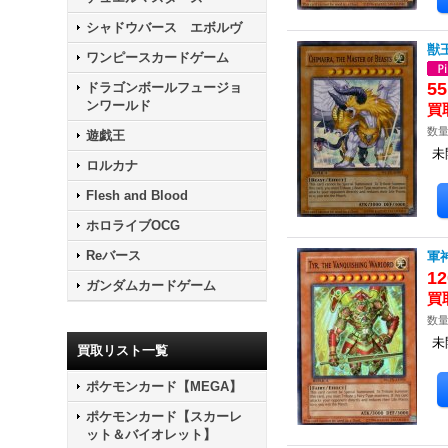
シャドウバース エボルヴ
獣王
ワンピースカードゲーム
5
ドラゴンボールフュージョ
ンワールド
数量
遊戯王
未
ロルカナ
Flesh and Blood
ホロライブOCG
Reバース
軍神
12
ガンダムカードゲーム
数量
未
買取リスト一覧
ポケモンカード【MEGA】
ポケモンカード【スカーレ
ット＆バイオレット】