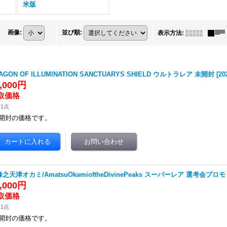
米版
画像
:
並び順
:
表示方法
:
AGON OF ILLUMINATION SANCTUARYS SHIELD ウルトラレア 未開封
[
20
8,000円
1点
開封の価格です。
之天津オカミ/AmatsuOkamioftheDivinePeaks スーパーレア 選考会プロ
2,000円
1点
開封の価格です。