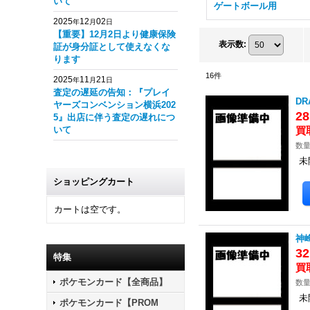
いて
ゲートボール用
2025
12
02
年
月
日
【重要】12月2日より健康保険
表示数
:
証が身分証として使えなくな
ります
16
件
2025
11
21
年
月
日
査定の遅延の告知：『プレイ
DR
ヤーズコンベンション横浜202
2
5』出店に伴う査定の遅れにつ
いて
数量
未
ショッピングカート
カートは空です。
神峰
3
特集
ポケモンカード【全商品】
数量
未
ポケモンカード【PROM