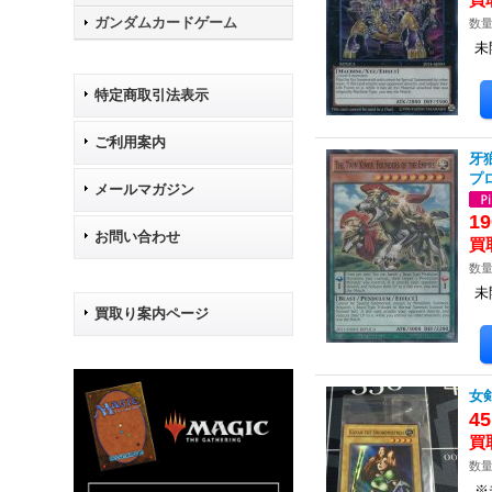
ガンダムカードゲーム
数量
未
特定商取引法表示
ご利用案内
牙狼
プ
メールマガジン
19
お問い合わせ
数量
未
買取り案内ページ
女剣
4
数量
※