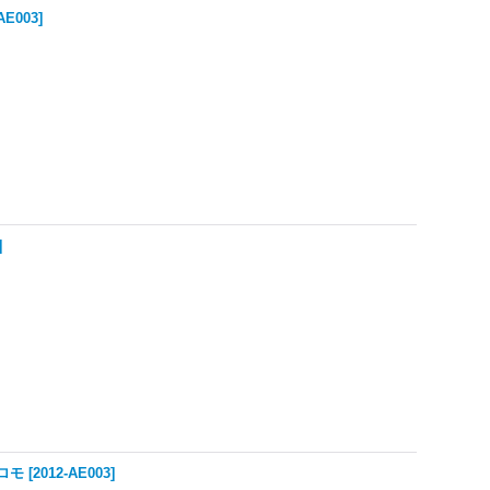
AE003
]
]
プロモ
[
2012-AE003
]