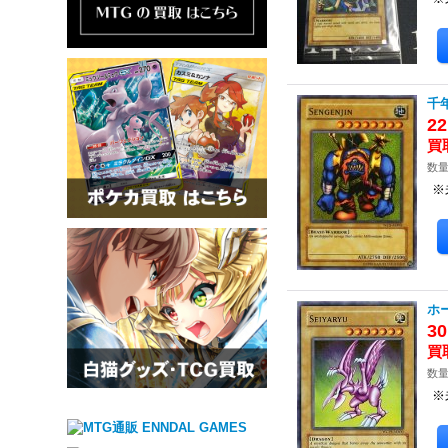
千年
2
数量
※
ホ
3
数量
※