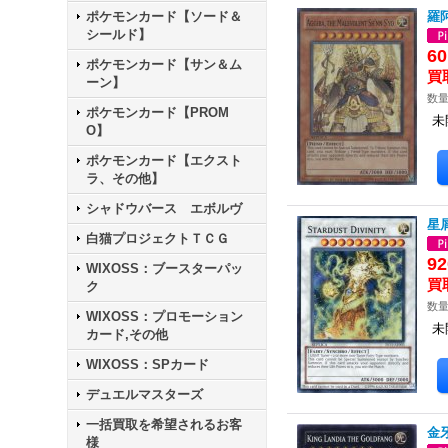
ポケモンカード【ソード＆
羅阿
シールド】
6
ポケモンカード【サン＆ム
ーン】
数量
ポケモンカード【PROM
未
O】
ポケモンカード【エクスト
ラ、その他】
シャドウバース エボルヴ
星屑
白猫プロジェクトＴＣＧ
92
WIXOSS：ブースターパッ
ク
数量
WIXOSS：プロモーション
未
カード,その他
WIXOSS：SPカード
デュエルマスターズ
一括買取を希望されるお客
金牙
様