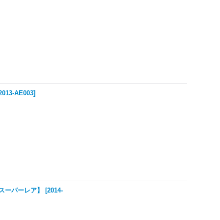
2013-AE003
]
開封【スーパーレア】
[
2014-