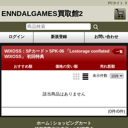
PCサイト
ENNDALGAMES買取館2
ログイン
新規登録
お問い合わせ
WIXOSS：SPカード > SPK-06 「Lostorage conflated
一覧
WIXOSS」 初回特典
おすすめ順
価格の安い順
売れ筋順
表示件数
:
該当商品はありません
(0件/0件)
ホーム
|
ショッピングカート