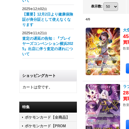
いて
表示数
:
2025
12
02
年
月
日
【重要】12月2日より健康保険
証が身分証として使えなくな
4
件
ります
大
2025
11
21
年
月
日
4
査定の遅延の告知：『プレイ
ヤーズコンベンション横浜202
5』出店に伴う査定の遅れにつ
数量
いて
ショッピングカート
ラ
カートは空です。
2
数量
特集
ポケモンカード【全商品】
ポケモンカード【PROM