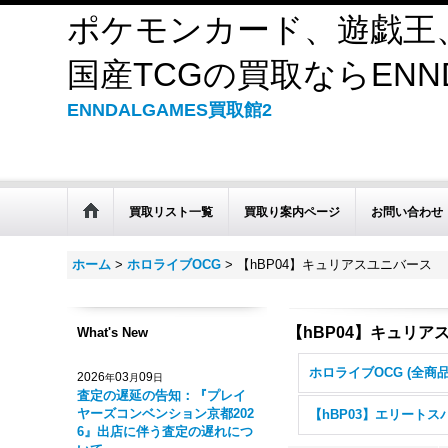
ポケモンカード、遊戯王
国産TCGの買取ならENND
ENNDALGAMES買取館2
買取リスト一覧
買取り案内ページ
お問い合わせ
ホーム
>
ホロライブOCG
>
【hBP04】キュリアスユニバース
【hBP04】キュリア
What's New
ホロライブOCG (全商品
2026
03
09
年
月
日
査定の遅延の告知：『プレイ
ヤーズコンベンション京都202
6』出店に伴う査定の遅れにつ