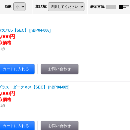
画像
:
並び順
:
表示方法
:
空スバル【SEC】
[
hBP04-006
]
5,000円
1点
プラス・ダークネス【SEC】
[
hBP04-005
]
8,000円
1点