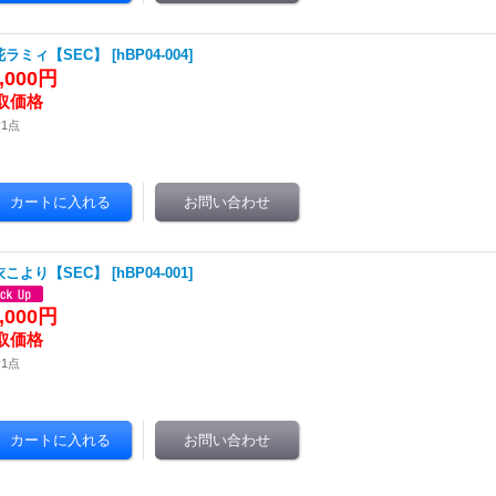
花ラミィ【SEC】
[
hBP04-004
]
8,000円
1点
衣こより【SEC】
[
hBP04-001
]
0,000円
1点