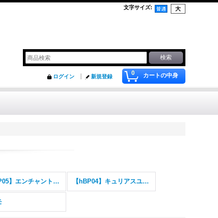
文字サイズ
:
0
カートの中身
ログイン
新規登録
【hBP05】エンチャントレガリア
【hBP04】キュリアスユニバース
モ