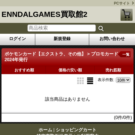
PCサイト
ENNDALGAMES買取館2
ログイン
新規登録
お問い合わせ
ポケモンカード【エクストラ、その他】 > プロモカード
一覧
2024年発行
おすすめ順
価格の安い順
売れ筋順
表示件数
:
該当商品はありません
(0件/0件)
ホーム
|
ショッピングカート