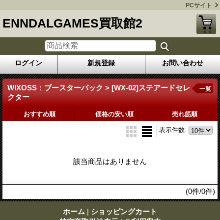
PCサイト
ENNDALGAMES買取館2
ログイン
新規登録
お問い合わせ
WIXOSS：ブースターパック > [WX-02]ステアードセレ
一覧
クター
おすすめ順
価格の安い順
売れ筋順
表示件数
:
該当商品はありません
(0件/0件)
ホーム
|
ショッピングカート