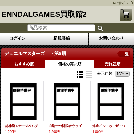
PCサイト
ENNDALGAMES買取館2
ログイン
新規登録
お問い合わせ
デュエルマスターズ > 第8期
一覧
おすすめ順
価格の高い順
売れ筋順
表示件数
:
超神龍ルナーズベルグ【ルナティック・トライバトル】【WINNER版】
白騎士の開眼者ウッズ【DロードNEX 優勝】
爆進イントゥ・ザ・ワイルド【DロードNEX優勝】
1,200円
1,200円
1,000円