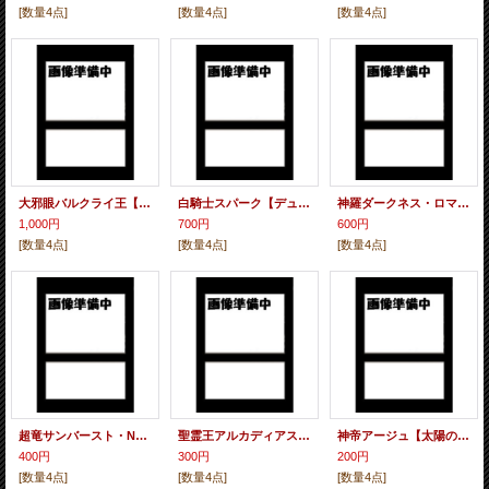
[数量4点]
[数量4点]
[数量4点]
大邪眼バルクライ王【サーガ・デュエル〜ロマノフ見参〜 上位賞】
白騎士スパーク【デュエルロードNEX 優勝】
神羅ダークネス・ロマノフ【デュエルロードNEX優勝】
1,000円
700円
600円
[数量4点]
[数量4点]
[数量4点]
超竜サンバースト・NEX【映画入場者特典、映画第2作DVD付録】【未開封】
聖霊王アルカディアス【明治DMチョコ第4弾おまけカード】
神帝アージュ【太陽のプロモキャンペーンA賞景品、映画第2作DVD付録】
400円
300円
200円
[数量4点]
[数量4点]
[数量4点]